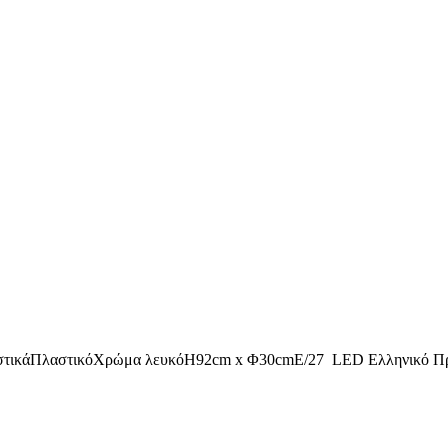
ηριστικάΠλαστικόΧρώμα λευκόΗ92cm x Φ30cmE/27 LED Ελληνικό Π