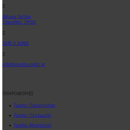

Φλόκα Γαϊτάνι
Ζάκυνθος, 29100

2695 0 24965

info@melitaslight.gr
ΠΛΗΡΟΦΟΡΙΕΣ
Τρόποι Παραγγελίας
Τρόποι Πληρωμής
Τρόποι Αποστολής