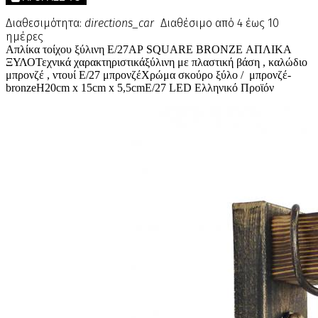
Διαθεσιμότητα:
directions_car
Διαθέσιμο από 4 έως 10
ημέρες
Απλίκα τοίχου ξύλινη Ε/27ΑΡ SQUARE BRONZE ΑΠΛΙΚΑ
ΞΥΛΟΤεχνικά χαρακτηριστικάξύλινη με πλαστική βάση , καλώδιο
μπρονζέ , ντουί Ε/27 μπρονζέΧρώμα σκούρο ξύλο / μπρονζέ-
bronzeH20cm x 15cm x 5,5cmE/27 LED Ελληνικό Προϊόν