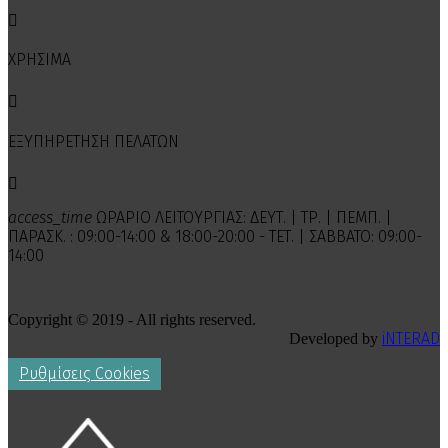

ΧΡΗΣΙΜΑ

ΕΞΥΠΗΡΕΤΗΣΗ ΠΕΛΑΤΩΝ

access_time
ΩΡΑΡΙΟ ΛΕΙΤΟΥΡΓΙΑΣ: ΔΕΥΤ. | ΤΡ. | ΠΕΜΠ. |
ΠΑΡΑΣΚ. : 09:00-14:00 & 18:00-20:00 - ΤΕΤ. | ΣΑΒΒΑΤΟ: 09:00-
14:00
Copyright © 2019 - All rights reserved.
iNTERAD
Developed by
Ρυθμίσεις Cookies