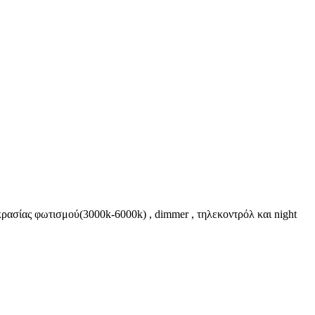
ασίας φωτισμού(3000k-6000k) , dimmer , τηλεκοντρόλ και night