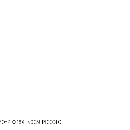
ΑΖΟΥΡ Φ18XH40CM PICCOLO