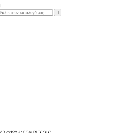


ΟΥΡ Φ18XH40CM PICCOLO