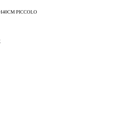
H40CM PICCOLO
ς