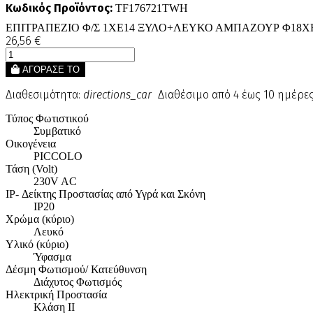
Κωδικός Προϊόντος:
TF176721TWH
ΕΠΙΤΡΑΠΕΖΙΟ Φ/Σ 1ΧΕ14 ΞΥΛΟ+ΛΕΥΚΟ ΑΜΠΑΖΟΥΡ Φ18X
26,56 €
ΑΓΟΡΑΣΕ ΤΟ
Διαθεσιμότητα:
directions_car
Διαθέσιμο από 4 έως 10 ημέρε
Τύπος Φωτιστικού
Συμβατικό
Οικογένεια
PICCOLO
Τάση (Volt)
230V AC
IP- Δείκτης Προστασίας από Υγρά και Σκόνη
IP20
Χρώμα (κύριο)
Λευκό
Υλικό (κύριο)
Ύφασμα
Δέσμη Φωτισμού/ Κατεύθυνση
Διάχυτος Φωτισμός
Ηλεκτρική Προστασία
Κλάση ΙΙ