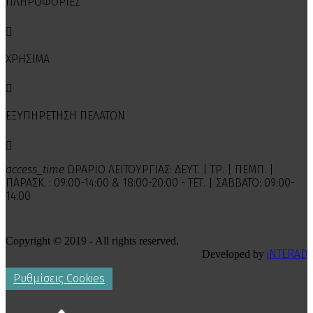
ΠΛΗΡΟΦΟΡΙΕΣ

ΧΡΗΣΙΜΑ

ΕΞΥΠΗΡΕΤΗΣΗ ΠΕΛΑΤΩΝ

access_time
ΩΡΑΡΙΟ ΛΕΙΤΟΥΡΓΙΑΣ: ΔΕΥΤ. | ΤΡ. | ΠΕΜΠ. |
ΠΑΡΑΣΚ. : 09:00-14:00 & 18:00-20:00 - ΤΕΤ. | ΣΑΒΒΑΤΟ: 09:00-
14:00
Copyright © 2019 - All rights reserved.
iNTERAD
Developed by
Ρυθμίσεις Cookies