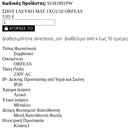
Κωδικός Προϊόντος:
SUH1891PW
ΣΠΟΤ Ι ΛΕΥΚΟ ΜΑΤ 1ΧGU10 ORFEAS
9,80 €
ΑΓΟΡΑΣΕ ΤΟ
Διαθεσιμότητα:
directions_car
Διαθέσιμο από 4 έως 10 ημέρε
Τύπος Φωτιστικού
Συμβατικό
Οικογένεια
ORFEAS
Τάση (Volt)
230V AC
IP- Δείκτης Προστασίας από Υγρά και Σκόνη
IP20
Χρώμα (κύριο)
Λευκό
Υλικό (κύριο)
Μέταλλο
Δέσμη Φωτισμού/ Κατεύθυνση
Μονή Κατεύθυνση Φωτός
Ηλεκτρική Προστασία
Κλάση Ι