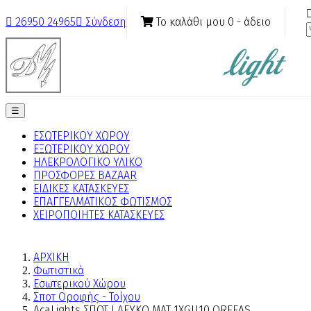
Το καλάθι μου
0
- άδειο

26950 24965

Σύνδεση
Toggle
☰
navigation
ΕΣΩΤΕΡΙΚΟΥ ΧΩΡΟΥ
ΕΞΩΤΕΡΙΚΟΥ ΧΩΡΟΥ
ΗΛΕΚΡΟΛΟΓΙΚΟ ΥΛΙΚΟ
ΠΡΟΣΦΟΡΕΣ BAZAAR
ΕΙΔΙΚΕΣ ΚΑΤΑΣΚΕΥΕΣ
ΕΠΑΓΓΕΛΜΑΤΙΚΟΣ ΦΩΤΙΣΜΟΣ
ΧΕΙΡΟΠΟΙΗΤΕΣ ΚΑΤΑΣΚΕΥΕΣ
ΑΡΧΙΚΗ
Φωτιστικά
Εσωτερικού Χώρου
Σποτ Οροφής - Τοίχου
AcaLights ΣΠΟΤ Ι ΛΕΥΚΟ ΜΑΤ 1ΧGU10 ORFEAS