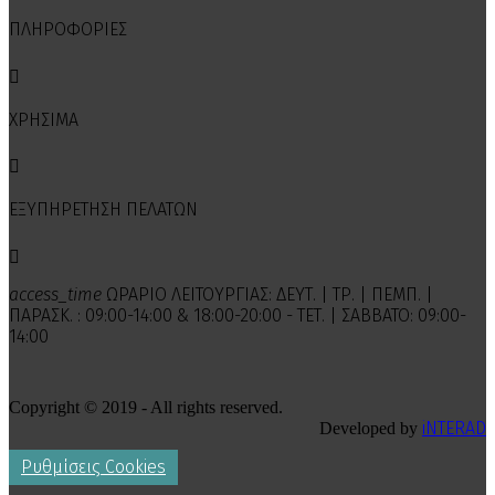
ΠΛΗΡΟΦΟΡΙΕΣ

ΧΡΗΣΙΜΑ

ΕΞΥΠΗΡΕΤΗΣΗ ΠΕΛΑΤΩΝ

access_time
ΩΡΑΡΙΟ ΛΕΙΤΟΥΡΓΙΑΣ: ΔΕΥΤ. | ΤΡ. | ΠΕΜΠ. |
ΠΑΡΑΣΚ. : 09:00-14:00 & 18:00-20:00 - ΤΕΤ. | ΣΑΒΒΑΤΟ: 09:00-
14:00
Copyright © 2019 - All rights reserved.
iNTERAD
Developed by
Ρυθμίσεις Cookies