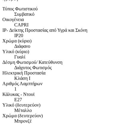
Τύπος Φωτιστικού
Συμβατικό
Οικογένεια
CAPRI
IP- Δείκτης Προστασίας από Υγρά και Σκόνη
IP20
Χρώμα (κύριο)
Διάφανο
Υλικό (κύριο)
Γυαλί
Δέσμη Φωτισμού/ Κατεύθυνση
Διάχυτος Φωτισμός
Ηλεκτρική Προστασία
Κλάση Ι
Αριθμός Λαμπτήρων
1
Κάλυκας - Ντουϊ
E27
Υλικό (δευτερεύον)
Μέταλλο
Χρώμα (δευτερεύον)
Μπρονζέ