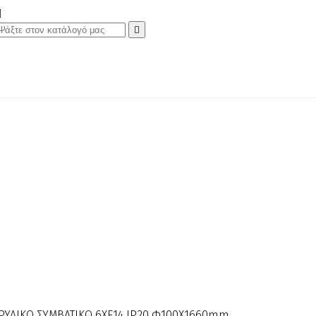


ΚΡΥΛΙΚΟ ΣΥΜΒΑΤΙΚΟ 6ΧΕ14 IP20 Φ100Χ1660mm