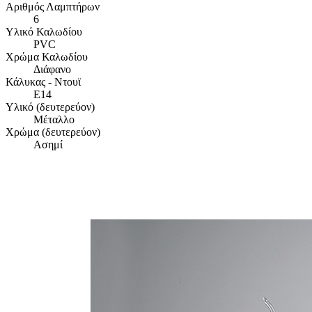
Αριθμός Λαμπτήρων
6
Υλικό Καλωδίου
PVC
Χρώμα Καλωδίου
Διάφανο
Κάλυκας - Ντουϊ
E14
Υλικό (δευτερεύον)
Μέταλλο
Χρώμα (δευτερεύον)
Ασημί