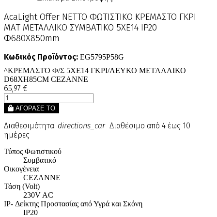
AcaLight Offer NETTO ΦΩΤΙΣΤΙΚΟ ΚΡΕΜΑΣΤΟ ΓΚΡΙ
ΜΑΤ ΜΕΤΑΛΛΙΚΟ ΣΥΜΒΑΤΙΚΟ 5ΧΕ14 IP20
Φ680Χ850mm
Κωδικός Προϊόντος:
EG5795P58G
^ΚΡΕΜΑΣΤΟ Φ/Σ 5ΧΕ14 ΓΚΡΙ/ΛΕΥΚΟ ΜΕΤΑΛΛΙΚΟ
D68XH85CM CEZANNE
65,97 €
ΑΓΟΡΑΣΕ ΤΟ
Διαθεσιμότητα:
directions_car
Διαθέσιμο από 4 έως 10
ημέρες
Τύπος Φωτιστικού
Συμβατικό
Οικογένεια
CEZANNE
Τάση (Volt)
230V AC
IP- Δείκτης Προστασίας από Υγρά και Σκόνη
IP20