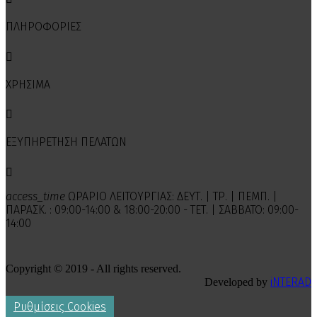
ΠΛΗΡΟΦΟΡΙΕΣ

ΧΡΗΣΙΜΑ

ΕΞΥΠΗΡΕΤΗΣΗ ΠΕΛΑΤΩΝ

access_time
ΩΡΑΡΙΟ ΛΕΙΤΟΥΡΓΙΑΣ: ΔΕΥΤ. | ΤΡ. | ΠΕΜΠ. |
ΠΑΡΑΣΚ. : 09:00-14:00 & 18:00-20:00 - ΤΕΤ. | ΣΑΒΒΑΤΟ: 09:00-
14:00
Copyright © 2019 - All rights reserved.
iNTERAD
Developed by
Ρυθμίσεις Cookies