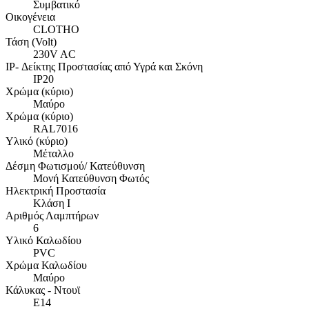
Συμβατικό
Οικογένεια
CLOTHO
Τάση (Volt)
230V AC
IP- Δείκτης Προστασίας από Υγρά και Σκόνη
IP20
Χρώμα (κύριο)
Μαύρο
Χρώμα (κύριο)
RAL7016
Υλικό (κύριο)
Μέταλλο
Δέσμη Φωτισμού/ Κατεύθυνση
Μονή Κατεύθυνση Φωτός
Ηλεκτρική Προστασία
Κλάση Ι
Αριθμός Λαμπτήρων
6
Υλικό Καλωδίου
PVC
Χρώμα Καλωδίου
Μαύρο
Κάλυκας - Ντουϊ
E14