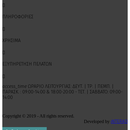

ΠΛΗΡΟΦΟΡΙΕΣ

ΧΡΗΣΙΜΑ

ΕΞΥΠΗΡΕΤΗΣΗ ΠΕΛΑΤΩΝ

access_time
ΩΡΑΡΙΟ ΛΕΙΤΟΥΡΓΙΑΣ: ΔΕΥΤ. | ΤΡ. | ΠΕΜΠ. |
ΠΑΡΑΣΚ. : 09:00-14:00 & 18:00-20:00 - ΤΕΤ. | ΣΑΒΒΑΤΟ: 09:00-
14:00
Copyright © 2019 - All rights reserved.
iNTERAD
Developed by