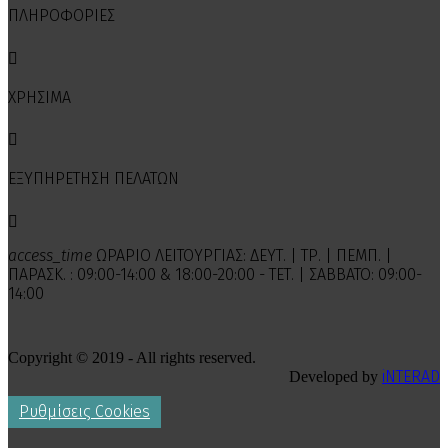
ΠΛΗΡΟΦΟΡΙΕΣ

ΧΡΗΣΙΜΑ

ΕΞΥΠΗΡΕΤΗΣΗ ΠΕΛΑΤΩΝ

access_time
ΩΡΑΡΙΟ ΛΕΙΤΟΥΡΓΙΑΣ: ΔΕΥΤ. | ΤΡ. | ΠΕΜΠ. |
ΠΑΡΑΣΚ. : 09:00-14:00 & 18:00-20:00 - ΤΕΤ. | ΣΑΒΒΑΤΟ: 09:00-
14:00
Copyright © 2019 - All rights reserved.
iNTERAD
Developed by
Ρυθμίσεις Cookies