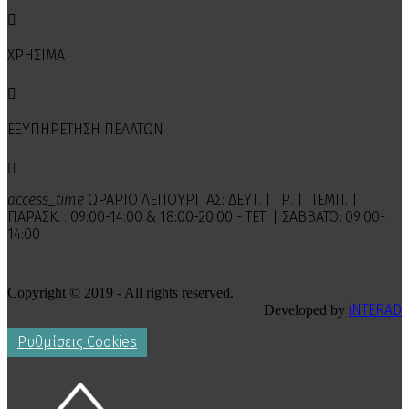

ΧΡΗΣΙΜΑ

ΕΞΥΠΗΡΕΤΗΣΗ ΠΕΛΑΤΩΝ

access_time
ΩΡΑΡΙΟ ΛΕΙΤΟΥΡΓΙΑΣ: ΔΕΥΤ. | ΤΡ. | ΠΕΜΠ. |
ΠΑΡΑΣΚ. : 09:00-14:00 & 18:00-20:00 - ΤΕΤ. | ΣΑΒΒΑΤΟ: 09:00-
14:00
Copyright © 2019 - All rights reserved.
iNTERAD
Developed by
Ρυθμίσεις Cookies