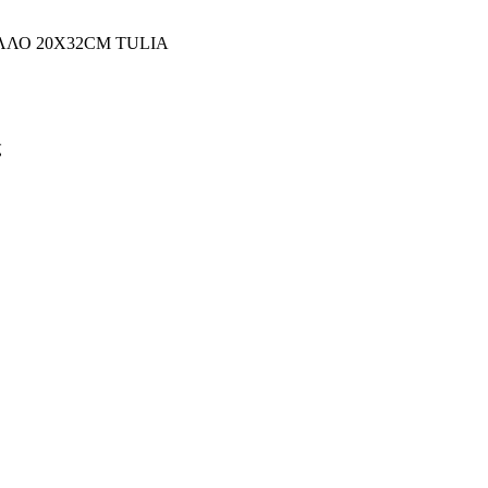
ΛΛΟ 20X32CM TULIA
ς