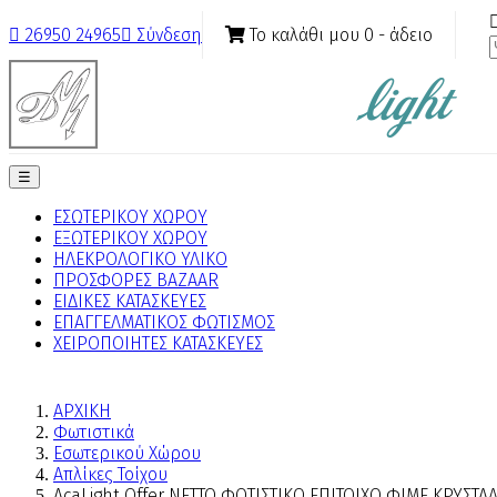
Το καλάθι μου
0
- άδειο

26950 24965

Σύνδεση
Toggle
☰
navigation
ΕΣΩΤΕΡΙΚΟΥ ΧΩΡΟΥ
ΕΞΩΤΕΡΙΚΟΥ ΧΩΡΟΥ
ΗΛΕΚΡΟΛΟΓΙΚΟ ΥΛΙΚΟ
ΠΡΟΣΦΟΡΕΣ BAZAAR
ΕΙΔΙΚΕΣ ΚΑΤΑΣΚΕΥΕΣ
ΕΠΑΓΓΕΛΜΑΤΙΚΟΣ ΦΩΤΙΣΜΟΣ
ΧΕΙΡΟΠΟΙΗΤΕΣ ΚΑΤΑΣΚΕΥΕΣ
ΑΡΧΙΚΗ
Φωτιστικά
Εσωτερικού Χώρου
Απλίκες Τοίχου
AcaLight Offer NETTO ΦΩΤΙΣΤΙΚΟ ΕΠΙΤΟΙΧΟ ΦΙΜΕ ΚΡΥΣΤ