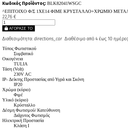
Κωδικός Προϊόντος:
BLK82041WSGC
^ΕΠΙΤΟΙΧΟ Φ/Σ 1ΧΕ14 ΦΙΜΕ ΚΡΥΣΤΑΛΛΟ+ΧΡΩΜΙΟ ΜΕΤΑ
22,76 €
ΑΓΟΡΑΣΕ ΤΟ
Διαθεσιμότητα:
directions_car
Διαθέσιμο από 4 έως 10 ημέρε
Τύπος Φωτιστικού
Συμβατικό
Οικογένεια
TULIA
Τάση (Volt)
230V AC
IP- Δείκτης Προστασίας από Υγρά και Σκόνη
IP20
Χρώμα (κύριο)
Φιμέ
Υλικό (κύριο)
Κρύσταλλο
Δέσμη Φωτισμού/ Κατεύθυνση
Διάχυτος Φωτισμός
Ηλεκτρική Προστασία
Κλάση Ι