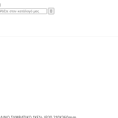


ΑΛΛΙΝΟ ΣΥΜΒΑΤΙΚΟ 1ΧΕ14 IP20 210Χ260mm