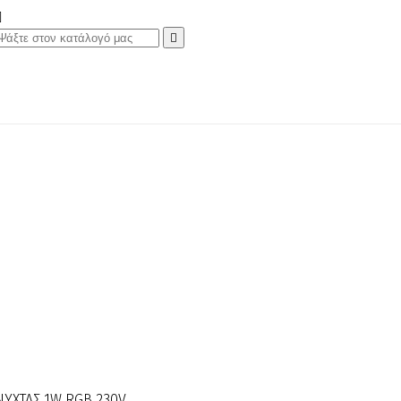


ΝΥΧΤΑΣ 1W RGB 230V