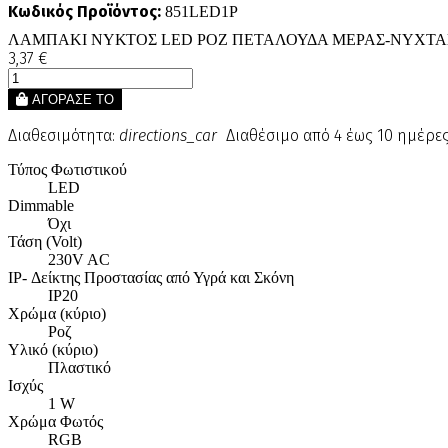
Κωδικός Προϊόντος:
851LED1P
ΛΑΜΠΑΚΙ ΝΥΚΤΟΣ LED ΡΟΖ ΠΕΤΑΛΟΥΔΑ ΜΕΡΑΣ-ΝΥΧΤΑΣ
3,37 €
ΑΓΟΡΑΣΕ ΤΟ
Διαθεσιμότητα:
directions_car
Διαθέσιμο από 4 έως 10 ημέρε
Τύπος Φωτιστικού
LED
Dimmable
Όχι
Τάση (Volt)
230V AC
IP- Δείκτης Προστασίας από Υγρά και Σκόνη
IP20
Χρώμα (κύριο)
Ροζ
Υλικό (κύριο)
Πλαστικό
Ισχύς
1 W
Χρώμα Φωτός
RGB