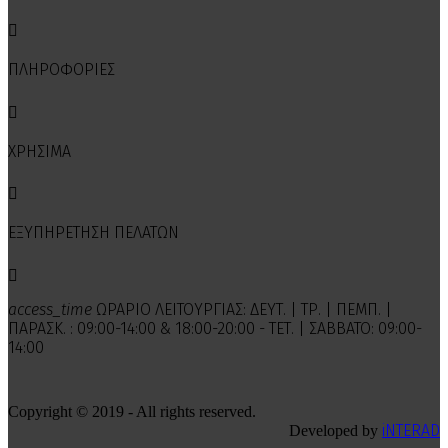

ΠΛΗΡΟΦΟΡΙΕΣ

ΧΡΗΣΙΜΑ

ΕΞΥΠΗΡΕΤΗΣΗ ΠΕΛΑΤΩΝ

access_time
ΩΡΑΡΙΟ ΛΕΙΤΟΥΡΓΙΑΣ: ΔΕΥΤ. | ΤΡ. | ΠΕΜΠ. |
ΠΑΡΑΣΚ. : 09:00-14:00 & 18:00-20:00 - ΤΕΤ. | ΣΑΒΒΑΤΟ: 09:00-
14:00
Copyright © 2019 - All rights reserved.
iNTERAD
Developed by