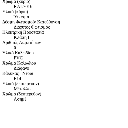
Χρώμα (κύριο)
RAL7016
Υλικό (κύριο)
Ύφασμα
Δέσμη Φωτισμού/ Κατεύθυνση
Διάχυτος Φωτισμός
Ηλεκτρική Προστασία
Κλάση Ι
Αριθμός Λαμπτήρων
6
Υλικό Καλωδίου
PVC
Χρώμα Καλωδίου
Διάφανο
Κάλυκας - Ντουϊ
E14
Υλικό (δευτερεύον)
Μέταλλο
Χρώμα (δευτερεύον)
Ασημί