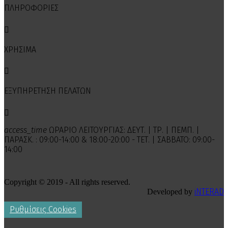
ΠΛΗΡΟΦΟΡΙΕΣ

ΧΡΗΣΙΜΑ

ΕΞΥΠΗΡΕΤΗΣΗ ΠΕΛΑΤΩΝ

access_time
ΩΡΑΡΙΟ ΛΕΙΤΟΥΡΓΙΑΣ: ΔΕΥΤ. | ΤΡ. | ΠΕΜΠ. |
ΠΑΡΑΣΚ. : 09:00-14:00 & 18:00-20:00 - ΤΕΤ. | ΣΑΒΒΑΤΟ: 09:00-
14:00
Copyright © 2019 - All rights reserved.
iNTERAD
Developed by
Ρυθμίσεις Cookies