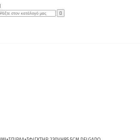


ΣΗΜΙ+ΣΠΙΡΑΛ+ΣΦΙΓΚΤΗΡ 230VΗ85,5CM DELGADO