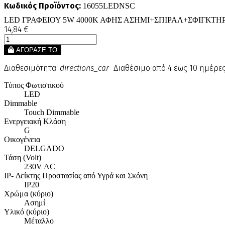
Κωδικός Προϊόντος:
16055LEDNSC
LED ΓΡΑΦΕΙΟΥ 5W 4000Κ ΑΦΗΣ ΑΣΗΜΙ+ΣΠΙΡΑΛ+ΣΦΙΓΚΤΗ
14,84 €
ΑΓΟΡΑΣΕ ΤΟ
Διαθεσιμότητα:
directions_car
Διαθέσιμο από 4 έως 10 ημέρε
Τύπος Φωτιστικού
LED
Dimmable
Touch Dimmable
Ενεργειακή Κλάση
G
Οικογένεια
DELGADO
Τάση (Volt)
230V AC
IP- Δείκτης Προστασίας από Υγρά και Σκόνη
IP20
Χρώμα (κύριο)
Ασημί
Υλικό (κύριο)
Μέταλλο