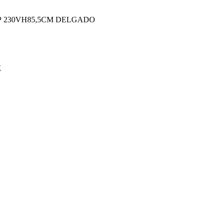
Ρ 230VΗ85,5CM DELGADO
ς