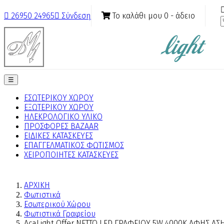
Το καλάθι μου
0
- άδειο

26950 24965

Σύνδεση
Toggle
☰
navigation
ΕΣΩΤΕΡΙΚΟΥ ΧΩΡΟΥ
ΕΞΩΤΕΡΙΚΟΥ ΧΩΡΟΥ
ΗΛΕΚΡΟΛΟΓΙΚΟ ΥΛΙΚΟ
ΠΡΟΣΦΟΡΕΣ BAZAAR
ΕΙΔΙΚΕΣ ΚΑΤΑΣΚΕΥΕΣ
ΕΠΑΓΓΕΛΜΑΤΙΚΟΣ ΦΩΤΙΣΜΟΣ
ΧΕΙΡΟΠΟΙΗΤΕΣ ΚΑΤΑΣΚΕΥΕΣ
ΑΡΧΙΚΗ
Φωτιστικά
Εσωτερικού Χώρου
Φωτιστικά Γραφείου
AcaLight Offer NETTO LED ΓΡΑΦΕΙΟΥ 5W 4000Κ ΑΦΗΣ Α