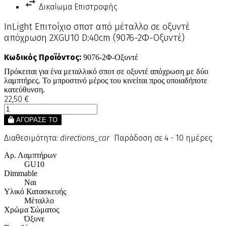
Δικαίωμα Επιστροφής
InLight Επιτοίχιο σποτ από μέταλλο σε οξυντέ
απόχρωση 2XGU10 D:40cm (9076-2Φ-Οξυντέ)
Κωδικός Προϊόντος:
9076-2Φ-Οξυντέ
Πρόκειται για ένα μεταλλικό σποτ σε οξυντέ απόχρωση με δύο
λαμπτήρες. Το μπροστινό μέρος του κινείται προς οποιαδήποτε
κατεύθυνση.
22,50 €
ΑΓΟΡΑΣΕ ΤΟ
Διαθεσιμότητα:
directions_car
Παράδοση σε 4 - 10 ημέρες
Αρ. Λαμπτήρων
GU10
Dimmable
Ναι
Υλικό Κατασκευής
Μέταλλο
Χρώμα Σώματος
Όξυνε