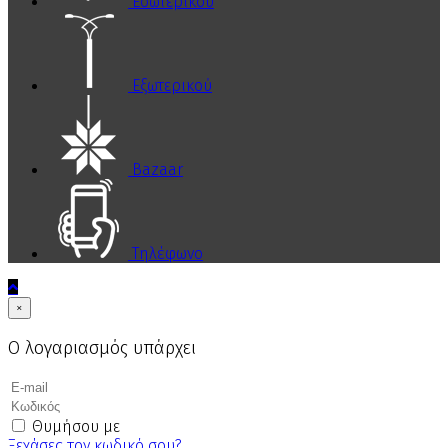
Εσωτερικού
Εξωτερικού
Bazaar
Τηλέφωνο
×
Ο λογαριασμός υπάρχει
Θυμήσου με
Ξεχάσες τον κωδικό σου?