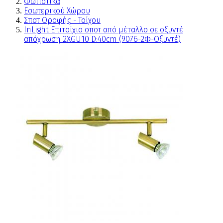
Φωτιστικά
Εσωτερικού Χώρου
Σποτ Οροφής - Τοίχου
InLight Επιτοίχιο σποτ από μέταλλο σε οξυντέ
απόχρωση 2XGU10 D:40cm (9076-2Φ-Οξυντέ)