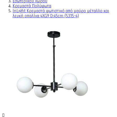
Εσωτερικού Χώρου
Κρεμαστά Πολύφωτα
InLight Κρεμαστό φωτιστικό από μαύρο μέταλλο και
λευκή οπαλίνα 4XG9 D:45cm (5315-4)
