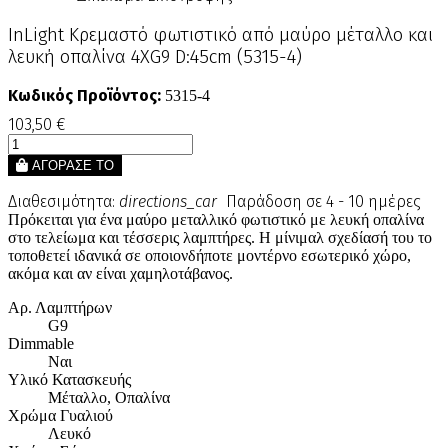
InLight Κρεμαστό φωτιστικό από μαύρο μέταλλο και
λευκή οπαλίνα 4XG9 D:45cm (5315-4)
Κωδικός Προϊόντος:
5315-4
103,50 €
ΑΓΟΡΑΣΕ ΤΟ
Διαθεσιμότητα:
directions_car
Παράδοση σε 4 - 10 ημέρες
Πρόκειται για ένα μαύρο μεταλλικό φωτιστικό με λευκή οπαλίνα
στο τελείωμα και τέσσερις λαμπτήρες. Η μίνιμαλ σχεδίασή του το
τοποθετεί ιδανικά σε οποιονδήποτε μοντέρνο εσωτερικό χώρο,
ακόμα και αν είναι χαμηλοτάβανος.
Αρ. Λαμπτήρων
G9
Dimmable
Ναι
Υλικό Κατασκευής
Μέταλλο, Οπαλίνα
Χρώμα Γυαλιού
Λευκό