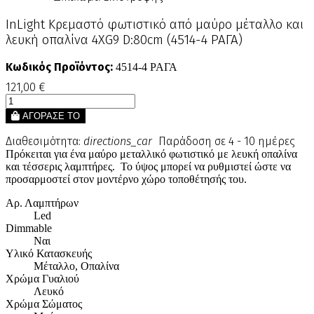
InLight Κρεμαστό φωτιστικό από μαύρο μέταλλο και
λευκή οπαλίνα 4XG9 D:80cm (4514-4 ΡΑΓΑ)
Κωδικός Προϊόντος:
4514-4 ΡΑΓΑ
121,00 €
ΑΓΟΡΑΣΕ ΤΟ
Διαθεσιμότητα:
directions_car
Παράδοση σε 4 - 10 ημέρες
Πρόκειται για ένα μαύρο μεταλλικό φωτιστικό με λευκή οπαλίνα
και τέσσερις λαμπτήρες. Το ύψος μπορεί να ρυθμιστεί ώστε να
προσαρμοστεί στον μοντέρνο χώρο τοποθέτησής του.
Αρ. Λαμπτήρων
Led
Dimmable
Ναι
Υλικό Κατασκευής
Μέταλλο, Οπαλίνα
Χρώμα Γυαλιού
Λευκό
Χρώμα Σώματος