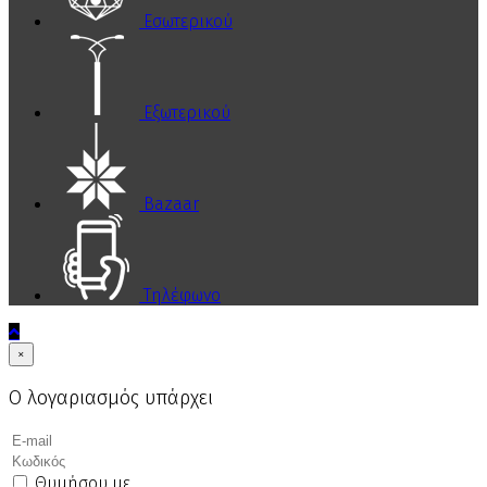
Εσωτερικού
Εξωτερικού
Bazaar
Τηλέφωνο
×
Ο λογαριασμός υπάρχει
Θυμήσου με