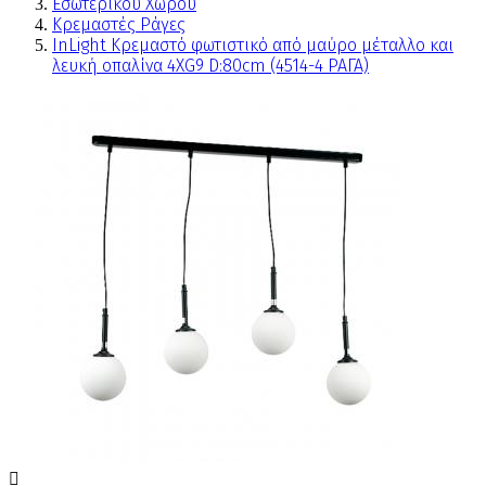
Εσωτερικού Χώρου
Κρεμαστές Ράγες
InLight Κρεμαστό φωτιστικό από μαύρο μέταλλο και
λευκή οπαλίνα 4XG9 D:80cm (4514-4 ΡΑΓΑ)
