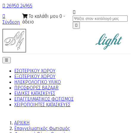

26950 24965

Το καλάθι μου
0
-

άδειο
Σύνδεση

Toggle
☰
navigation
ΕΣΩΤΕΡΙΚΟΥ ΧΩΡΟΥ
ΕΞΩΤΕΡΙΚΟΥ ΧΩΡΟΥ
ΗΛΕΚΡΟΛΟΓΙΚΟ ΥΛΙΚΟ
ΠΡΟΣΦΟΡΕΣ BAZAAR
ΕΙΔΙΚΕΣ ΚΑΤΑΣΚΕΥΕΣ
ΕΠΑΓΓΕΛΜΑΤΙΚΟΣ ΦΩΤΙΣΜΟΣ
ΧΕΙΡΟΠΟΙΗΤΕΣ ΚΑΤΑΣΚΕΥΕΣ
ΑΡΧΙΚΗ
Επαγγελματικός Φωτισμός