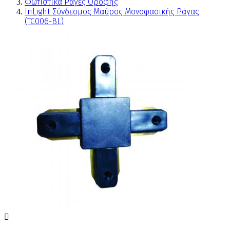
Φωτιστικά Ράγες Οροφής
InLight Σύνδεσμος Μαύρος Μονοφασικής Ράγας
(TC006-BL)
