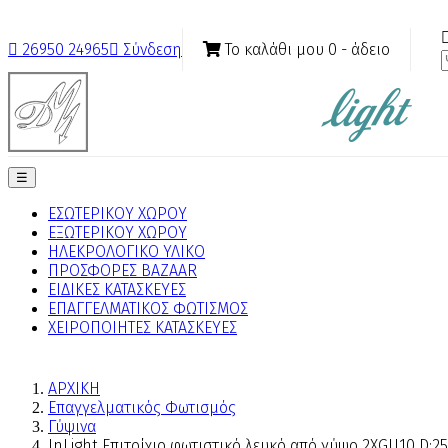
Το καλάθι μου
0
- άδειο

26950 24965

Σύνδεση
Toggle
☰
navigation
ΕΣΩΤΕΡΙΚΟΥ ΧΩΡΟΥ
ΕΞΩΤΕΡΙΚΟΥ ΧΩΡΟΥ
ΗΛΕΚΡΟΛΟΓΙΚΟ ΥΛΙΚΟ
ΠΡΟΣΦΟΡΕΣ BAZAAR
ΕΙΔΙΚΕΣ ΚΑΤΑΣΚΕΥΕΣ
ΕΠΑΓΓΕΛΜΑΤΙΚΟΣ ΦΩΤΙΣΜΟΣ
ΧΕΙΡΟΠΟΙΗΤΕΣ ΚΑΤΑΣΚΕΥΕΣ
ΑΡΧΙΚΗ
Επαγγελματικός Φωτισμός
Γύψινα
InLight Επιτοίχιο φωτιστικό λευκό από γύψο 2XGU10 D:2