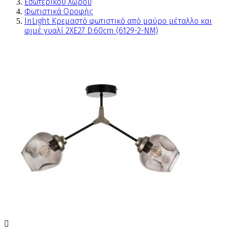
Εσωτερικού Χώρου
Φωτιστικά Οροφής
InLight Κρεμαστό φωτιστικό από μαύρο μέταλλο και
φιμέ γυαλί 2XE27 D:60cm (6129-2-ΝΜ)
