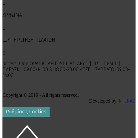

ΧΡΗΣΙΜΑ

ΕΞΥΠΗΡΕΤΗΣΗ ΠΕΛΑΤΩΝ

access_time
ΩΡΑΡΙΟ ΛΕΙΤΟΥΡΓΙΑΣ: ΔΕΥΤ. | ΤΡ. | ΠΕΜΠ. |
ΠΑΡΑΣΚ. : 09:00-14:00 & 18:00-20:00 - ΤΕΤ. | ΣΑΒΒΑΤΟ: 09:00-
14:00
Copyright © 2019 - All rights reserved.
iNTERAD
Developed by
Ρυθμίσεις Cookies