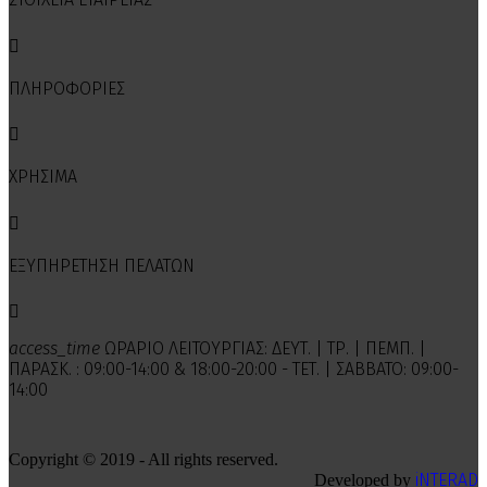

ΠΛΗΡΟΦΟΡΙΕΣ

ΧΡΗΣΙΜΑ

ΕΞΥΠΗΡΕΤΗΣΗ ΠΕΛΑΤΩΝ

access_time
ΩΡΑΡΙΟ ΛΕΙΤΟΥΡΓΙΑΣ: ΔΕΥΤ. | ΤΡ. | ΠΕΜΠ. |
ΠΑΡΑΣΚ. : 09:00-14:00 & 18:00-20:00 - ΤΕΤ. | ΣΑΒΒΑΤΟ: 09:00-
14:00
Copyright © 2019 - All rights reserved.
iNTERAD
Developed by