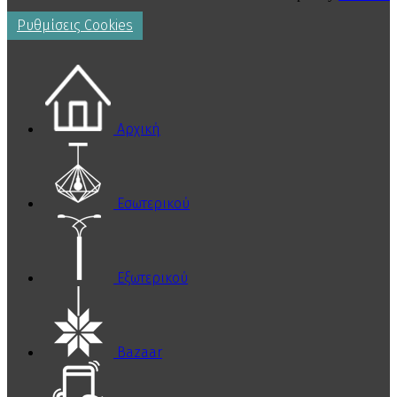
Ρυθμίσεις Cookies
Αρχική
Εσωτερικού
Εξωτερικού
Bazaar