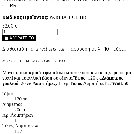
CL-BR
Κωδικός Προϊόντος:
PARLIA-1-CL-BR
52,00 €
ΑΓΟΡΑΣΕ ΤΟ
Διαθεσιμότητα:
directions_car
Παράδοση σε 4 - 10 ημέρες
ΜΟΝΟΦΩΤΟ-ΚΡΕΜΑΣΤΟ ΦΩΤΙΣΤΙΚΟ
Μονόφωτο-κρεμαστό φωτιστικό κατασκευασμένο από χειροποίητο
γυαλί και μεταλλική βάση σε οξυντέ.
Ύψος:
120 εκ.
Διάμετρος
γυαλιού:
20 εκ.
Λαμπτήρες:
1 τεμ.
Τύπος
Λαμπτήρα:E27
Watt:
60
Ύψος
120cm
Διάμετρος
20cm
Αρ. Λαμπτήρων
1
Τύπος Λαμπτήρων
Ε27