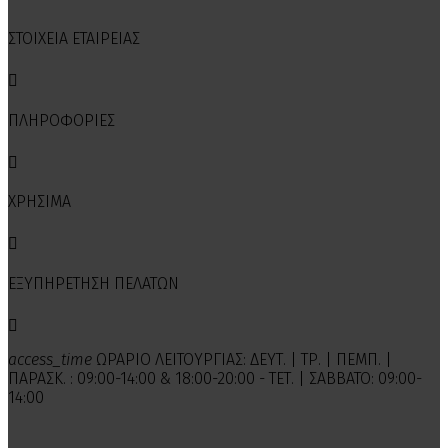
ΣΤΟΙΧΕΙΑ ΕΤΑΙΡΕΙΑΣ

ΠΛΗΡΟΦΟΡΙΕΣ

ΧΡΗΣΙΜΑ

ΕΞΥΠΗΡΕΤΗΣΗ ΠΕΛΑΤΩΝ

access_time
ΩΡΑΡΙΟ ΛΕΙΤΟΥΡΓΙΑΣ: ΔΕΥΤ. | ΤΡ. | ΠΕΜΠ. |
ΠΑΡΑΣΚ. : 09:00-14:00 & 18:00-20:00 - ΤΕΤ. | ΣΑΒΒΑΤΟ: 09:00-
14:00