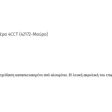
έρα 4CCT (42172-Μαύρο)
η σχεδίαση κατασκευασμένο από αλουμίνιο. Η λευκή ακρυλική του επ