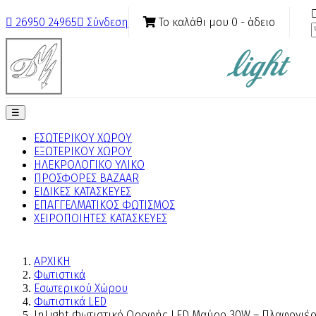
Το καλάθι μου
0
- άδειο

26950 24965

Σύνδεση
Toggle
☰
navigation
ΕΣΩΤΕΡΙΚΟΥ ΧΩΡΟΥ
ΕΞΩΤΕΡΙΚΟΥ ΧΩΡΟΥ
ΗΛΕΚΡΟΛΟΓΙΚΟ ΥΛΙΚΟ
ΠΡΟΣΦΟΡΕΣ BAZAAR
ΕΙΔΙΚΕΣ ΚΑΤΑΣΚΕΥΕΣ
ΕΠΑΓΓΕΛΜΑΤΙΚΟΣ ΦΩΤΙΣΜΟΣ
ΧΕΙΡΟΠΟΙΗΤΕΣ ΚΑΤΑΣΚΕΥΕΣ
ΑΡΧΙΚΗ
Φωτιστικά
Εσωτερικού Χώρου
Φωτιστικά LED
InLight Φωτιστικό Οροφής LED Μαύρο 30W – Πλαφονιέρ