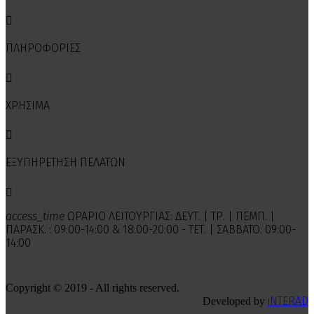

ΠΛΗΡΟΦΟΡΙΕΣ

ΧΡΗΣΙΜΑ

ΕΞΥΠΗΡΕΤΗΣΗ ΠΕΛΑΤΩΝ

access_time
ΩΡΑΡΙΟ ΛΕΙΤΟΥΡΓΙΑΣ: ΔΕΥΤ. | ΤΡ. | ΠΕΜΠ. |
ΠΑΡΑΣΚ. : 09:00-14:00 & 18:00-20:00 - ΤΕΤ. | ΣΑΒΒΑΤΟ: 09:00-
14:00
Copyright © 2019 - All rights reserved.
iNTERAD
Developed by