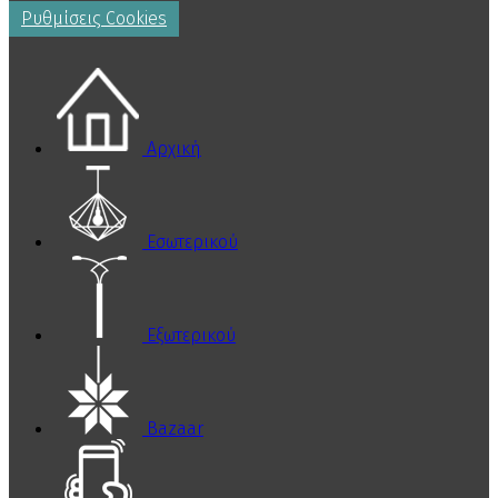
Ρυθμίσεις Cookies
Αρχική
Εσωτερικού
Εξωτερικού
Bazaar