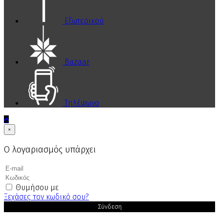
Εξωτερικού
Bazaar
Τηλέφωνο
×
Ο λογαριασμός υπάρχει
Θυμήσου με
Ξεχάσες τον κωδικό σου?
Σύνδεση