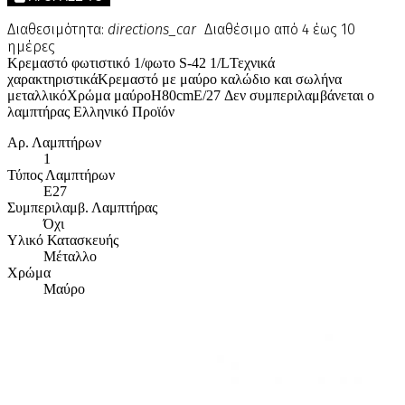
Διαθεσιμότητα:
directions_car
Διαθέσιμο από 4 έως 10
ημέρες
Κρεμαστό φωτιστικό 1/φωτο S-42 1/LΤεχνικά
χαρακτηριστικάΚρεμαστό με μαύρο καλώδιο και σωλήνα
μεταλλικόΧρώμα μαύροΗ80cmE/27 Δεν συμπεριλαμβάνεται ο
λαμπτήρας Ελληνικό Προϊόν
Αρ. Λαμπτήρων
1
Τύπος Λαμπτήρων
E27
Συμπεριλαμβ. Λαμπτήρας
Όχι
Υλικό Κατασκευής
Μέταλλο
Χρώμα
Μαύρο