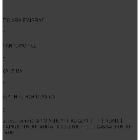
ΣΤΟΙΧΕΙΑ ΕΤΑΙΡΕΙΑΣ

ΠΛΗΡΟΦΟΡΙΕΣ

ΧΡΗΣΙΜΑ

ΕΞΥΠΗΡΕΤΗΣΗ ΠΕΛΑΤΩΝ

access_time
ΩΡΑΡΙΟ ΛΕΙΤΟΥΡΓΙΑΣ: ΔΕΥΤ. | ΤΡ. | ΠΕΜΠ. |
ΠΑΡΑΣΚ. : 09:00-14:00 & 18:00-20:00 - ΤΕΤ. | ΣΑΒΒΑΤΟ: 09:00-
14:00