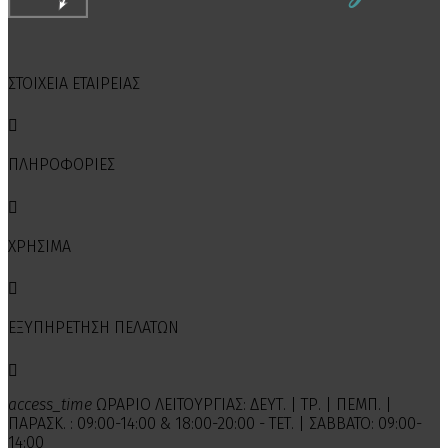
ΣΤΟΙΧΕΙΑ ΕΤΑΙΡΕΙΑΣ

ΠΛΗΡΟΦΟΡΙΕΣ

ΧΡΗΣΙΜΑ

ΕΞΥΠΗΡΕΤΗΣΗ ΠΕΛΑΤΩΝ

access_time
ΩΡΑΡΙΟ ΛΕΙΤΟΥΡΓΙΑΣ: ΔΕΥΤ. | ΤΡ. | ΠΕΜΠ. |
ΠΑΡΑΣΚ. : 09:00-14:00 & 18:00-20:00 - ΤΕΤ. | ΣΑΒΒΑΤΟ: 09:00-
14:00