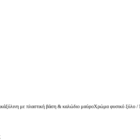
τικάξύλινη με πλαστική βάση & καλώδιο μαύροΧρώμα φυσικό ξύλ
ς