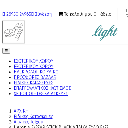
Το καλάθι μου
0
- άδειο

26950 24965

Σύνδεση
Toggle
☰
navigation
ΕΣΩΤΕΡΙΚΟΥ ΧΩΡΟΥ
ΕΞΩΤΕΡΙΚΟΥ ΧΩΡΟΥ
ΗΛΕΚΡΟΛΟΓΙΚΟ ΥΛΙΚΟ
ΠΡΟΣΦΟΡΕΣ BAZAAR
ΕΙΔΙΚΕΣ ΚΑΤΑΣΚΕΥΕΣ
ΕΠΑΓΓΕΛΜΑΤΙΚΟΣ ΦΩΤΙΣΜΟΣ
ΧΕΙΡΟΠΟΙΗΤΕΣ ΚΑΤΑΣΚΕΥΕΣ
ΑΡΧΙΚΗ
Ειδικές Κατασκευές
Απλίκες Τοίχου
Heronia Ε/27ΑΡ STICK BLACK ΑΠΛΙΚΑ ΞΥΛΟ Ε/27