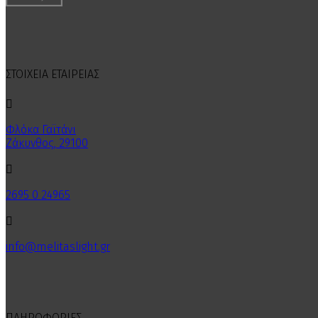
ΣΤΟΙΧΕΙΑ ΕΤΑΙΡΕΙΑΣ

Φλόκα Γαϊτάνι
Ζάκυνθος, 29100

2695 0 24965

info@melitaslight.gr
ΠΛΗΡΟΦΟΡΙΕΣ