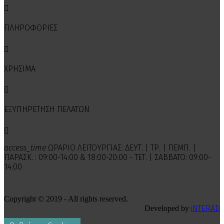

ΠΛΗΡΟΦΟΡΙΕΣ

ΧΡΗΣΙΜΑ

ΕΞΥΠΗΡΕΤΗΣΗ ΠΕΛΑΤΩΝ

access_time
ΩΡΑΡΙΟ ΛΕΙΤΟΥΡΓΙΑΣ: ΔΕΥΤ. | ΤΡ. | ΠΕΜΠ. |
ΠΑΡΑΣΚ. : 09:00-14:00 & 18:00-20:00 - ΤΕΤ. | ΣΑΒΒΑΤΟ: 09:00-
14:00
Copyright © 2019 - All rights reserved.
iNTERAD
Developed by