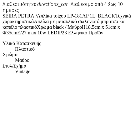
Διαθεσιμότητα:
directions_car
Διαθέσιμο από 4 έως 10
ημέρες
SEIRA PETRA /Απλίκα τοίχου LP-181AP 1L BLACKΤεχνικά
χαρακτηριστικάΑπλίκα με μεταλλικό σωληνωτό μπράτσο και
καπέλο πλαστικόΧρώμα black / ΜαύροΗ18,5cm x 51cm x
Φ35cmE/27 max 10w LEDIP23 Ελληνικό Προϊόν
Υλικό Κατασκευής
Πλαστικό
Χρώμα
Μαύρο
Στυλ/Σχήμα
Vintage