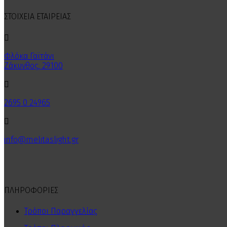
ΣΤΟΙΧΕΙΑ ΕΤΑΙΡΕΙΑΣ

Φλόκα Γαϊτάνι
Ζάκυνθος, 29100

2695 0 24965

info@melitaslight.gr
ΠΛΗΡΟΦΟΡΙΕΣ
Τρόποι Παραγγελίας