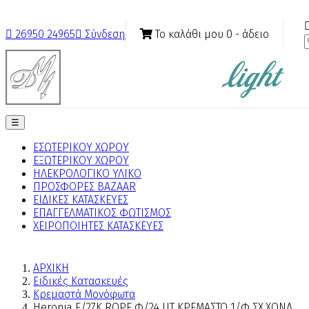
Το καλάθι μου
0
- άδειο

26950 24965

Σύνδεση
Toggle
☰
navigation
ΕΣΩΤΕΡΙΚΟΥ ΧΩΡΟΥ
ΕΞΩΤΕΡΙΚΟΥ ΧΩΡΟΥ
ΗΛΕΚΡΟΛΟΓΙΚΟ ΥΛΙΚΟ
ΠΡΟΣΦΟΡΕΣ BAZAAR
ΕΙΔΙΚΕΣ ΚΑΤΑΣΚΕΥΕΣ
ΕΠΑΓΓΕΛΜΑΤΙΚΟΣ ΦΩΤΙΣΜΟΣ
ΧΕΙΡΟΠΟΙΗΤΕΣ ΚΑΤΑΣΚΕΥΕΣ
ΑΡΧΙΚΗ
Ειδικές Κατασκευές
Κρεμαστά Μονόφωτα
Heronia Ε/27Κ ROPE Φ/24 UT ΚΡΕΜΑΣΤΟ 1/Φ ΣΧ.ΧΟΝΔ