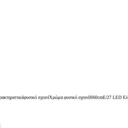
ρακτηριστικάφυσικό σχοινίΧρώμα φυσικό σχοινίΗ60cmE/27 LED Ελ
ς