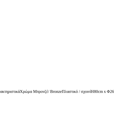
κτηριστικάΧρώμα Μπρονζέ/ BronzeΠλαστικό / σχοινίΗ80cm x Φ2