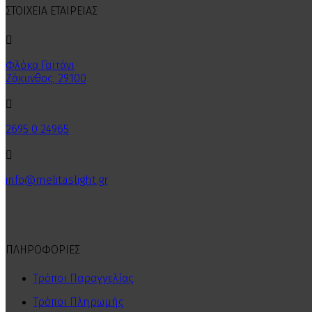
ΣΤΟΙΧΕΙΑ ΕΤΑΙΡΕΙΑΣ

Φλόκα Γαϊτάνι
Ζάκυνθος, 29100

2695 0 24965

info@melitaslight.gr
ΠΛΗΡΟΦΟΡΙΕΣ
Τρόποι Παραγγελίας
Τρόποι Πληρωμής