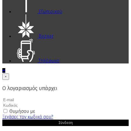
Εξωτερικού
Bazaar
Τηλέφωνο
×
Ο λογαριασμός υπάρχει
Θυμήσου με
Ξεχάσες τον κωδικό σου?
Σύνδεση