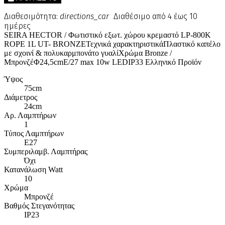
Διαθεσιμότητα:
directions_car
Διαθέσιμο από 4 έως 10
ημέρες
SEIRA HECTOR / Φωτιστικό εξωτ. χώρου κρεμαστό LP-800K
ROPE 1L UT- BRONZEΤεχνικά χαρακτηριστικάΠλαστικό καπέλο
με σχοινί & πολυκαρμπονάτο γυαλίΧρώμα Bronze /
ΜπρονζέΦ24,5cmE/27 max 10w LEDIP33 Ελληνικό Προϊόν
Ύψος
75cm
Διάμετρος
24cm
Αρ. Λαμπτήρων
1
Τύπος Λαμπτήρων
E27
Συμπεριλαμβ. Λαμπτήρας
Όχι
Κατανάλωση Watt
10
Χρώμα
Μπρονζέ
Βαθμός Στεγανότητας
IP23