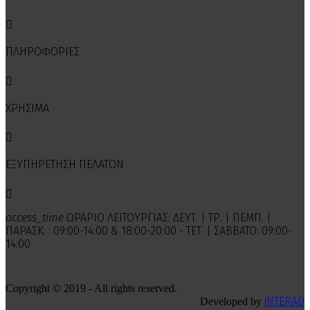

ΠΛΗΡΟΦΟΡΙΕΣ

ΧΡΗΣΙΜΑ

ΕΞΥΠΗΡΕΤΗΣΗ ΠΕΛΑΤΩΝ

access_time
ΩΡΑΡΙΟ ΛΕΙΤΟΥΡΓΙΑΣ: ΔΕΥΤ. | ΤΡ. | ΠΕΜΠ. |
ΠΑΡΑΣΚ. : 09:00-14:00 & 18:00-20:00 - ΤΕΤ. | ΣΑΒΒΑΤΟ: 09:00-
14:00
Copyright © 2019 - All rights reserved.
iNTERAD
Developed by