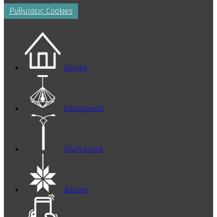
Ρυθμίσεις Cookies
Αρχική
Εσωτερικού
Εξωτερικού
Bazaar