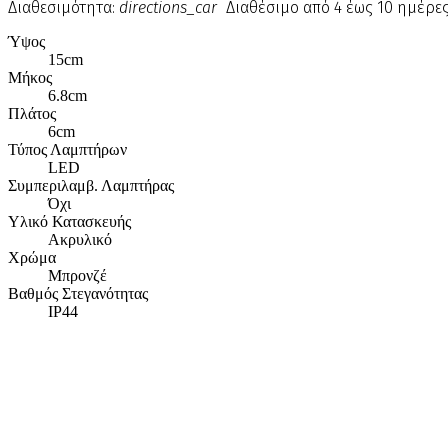
Διαθεσιμότητα:
directions_car
Διαθέσιμο από 4 έως 10 ημέρε
Ύψος
15cm
Μήκος
6.8cm
Πλάτος
6cm
Τύπος Λαμπτήρων
LED
Συμπεριλαμβ. Λαμπτήρας
Όχι
Υλικό Κατασκευής
Ακρυλικό
Χρώμα
Μπρονζέ
Βαθμός Στεγανότητας
IP44