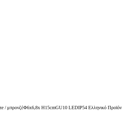
onze / μπρονζέΦ6x6,8x H15cmGU10 LEDIP54 Ελληνικό Προϊόν