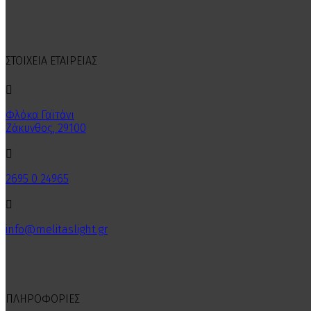
ΣΤΟΙΧΕΙΑ ΕΤΑΙΡΕΙΑΣ

Φλόκα Γαϊτάνι
Ζάκυνθος, 29100

2695 0 24965

info@melitaslight.gr
ΠΛΗΡΟΦΟΡΙΕΣ