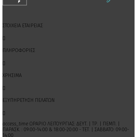
ΣΤΟΙΧΕΙΑ ΕΤΑΙΡΕΙΑΣ

ΠΛΗΡΟΦΟΡΙΕΣ

ΧΡΗΣΙΜΑ

ΕΞΥΠΗΡΕΤΗΣΗ ΠΕΛΑΤΩΝ

access_time
ΩΡΑΡΙΟ ΛΕΙΤΟΥΡΓΙΑΣ: ΔΕΥΤ. | ΤΡ. | ΠΕΜΠ. |
ΠΑΡΑΣΚ. : 09:00-14:00 & 18:00-20:00 - ΤΕΤ. | ΣΑΒΒΑΤΟ: 09:00-
14:00