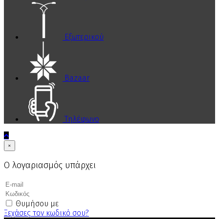
Εξωτερικού
Bazaar
Τηλέφωνο
×
Ο λογαριασμός υπάρχει
Θυμήσου με
Ξεχάσες τον κωδικό σου?