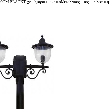
CM BLACKΤεχνικά χαρακτηριστικάΜεταλλικός ιστός με πλαστική