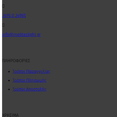

2695 0 24965

info@melitaslight.gr
ΠΛΗΡΟΦΟΡΙΕΣ
Τρόποι Παραγγελίας
Τρόποι Πληρωμής
Τρόποι Αποστολής
ΧΡΗΣΙΜΑ