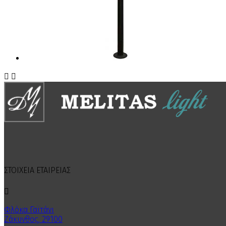


ΣΤΟΙΧΕΙΑ ΕΤΑΙΡΕΙΑΣ

Φλόκα Γαϊτάνι
Ζάκυνθος, 29100