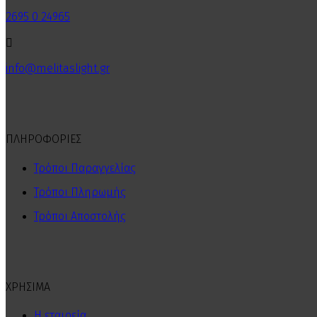
2695 0 24965

info@melitaslight.gr
ΠΛΗΡΟΦΟΡΙΕΣ
Τρόποι Παραγγελίας
Τρόποι Πληρωμής
Τρόποι Αποστολής
ΧΡΗΣΙΜΑ
Η εταιρεία