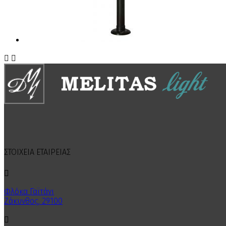


ΣΤΟΙΧΕΙΑ ΕΤΑΙΡΕΙΑΣ

Φλόκα Γαϊτάνι
Ζάκυνθος, 29100
