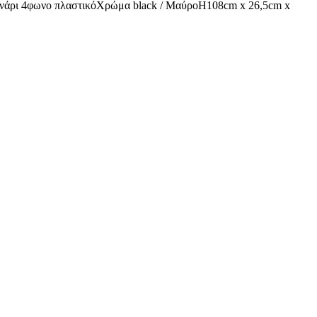
νάρι 4φωνο πλαστικόΧρώμα black / ΜαύροΗ108cm x 26,5cm x