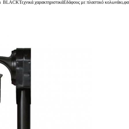
 BLACKΤεχνικά χαρακτηριστικάΕδάφους με πλαστικό κολωνάκι,φα