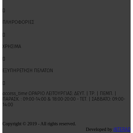

ΠΛΗΡΟΦΟΡΙΕΣ

ΧΡΗΣΙΜΑ

ΕΞΥΠΗΡΕΤΗΣΗ ΠΕΛΑΤΩΝ

access_time
ΩΡΑΡΙΟ ΛΕΙΤΟΥΡΓΙΑΣ: ΔΕΥΤ. | ΤΡ. | ΠΕΜΠ. |
ΠΑΡΑΣΚ. : 09:00-14:00 & 18:00-20:00 - ΤΕΤ. | ΣΑΒΒΑΤΟ: 09:00-
14:00
Copyright © 2019 - All rights reserved.
iNTERAD
Developed by