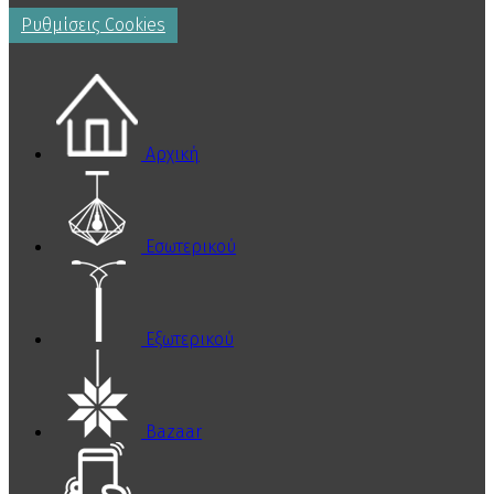
Ρυθμίσεις Cookies
Αρχική
Εσωτερικού
Εξωτερικού
Bazaar