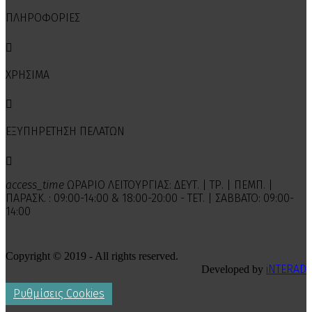
ΠΛΗΡΟΦΟΡΙΕΣ

ΧΡΗΣΙΜΑ

ΕΞΥΠΗΡΕΤΗΣΗ ΠΕΛΑΤΩΝ

access_time
ΩΡΑΡΙΟ ΛΕΙΤΟΥΡΓΙΑΣ: ΔΕΥΤ. | ΤΡ. | ΠΕΜΠ. |
ΠΑΡΑΣΚ. : 09:00-14:00 & 18:00-20:00 - ΤΕΤ. | ΣΑΒΒΑΤΟ: 09:00-
14:00
Copyright © 2019 - All rights reserved.
iNTERAD
Developed by
Ρυθμίσεις Cookies