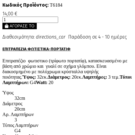
Κωδικός Προϊόντος:
T6184
14,00 €
ΑΓΟΡΑΣΕ ΤΟ
Διαθεσιμότητα:
directions_car
Παράδοση σε 4 - 10 ημέρες
ΕΠΙΤΡΑΠΕΖΙΑ ΦΩΤΙΣΤΙΚΑ-ΠΟΡΤΑΤΙΦ
Επιτραπέζιο φωτιστικο (τρίφωτο πορτατίφ), κατασκευασμένο με
βάση από χρώμιο και γυαλί σε σχήμα γλόμπου. Είναι
διακοσμημένο με πολύχρωμα κρύσταλλα υψηλής
ποιότητας.
Ύψος:
32εκ.
Διάμετρος:
20εκ.
Λαμπτήρες:
3 τεμ.
Τύποι
Λαμπτήρων:
G4
Watt:
20
Ύψος
32cm
Διάμετρος
20cm
Αρ. Λαμπτήρων
3
Τύπος Λαμπτήρων
G4