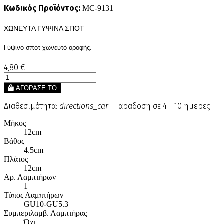
Κωδικός Προϊόντος:
MC-9131
ΧΩΝΕΥΤΑ ΓΥΨΙΝΑ ΣΠΟΤ
Γύψινο σποτ χωνευτό οροφής.
4,80 €
ΑΓΟΡΑΣΕ ΤΟ
Διαθεσιμότητα:
directions_car
Παράδοση σε 4 - 10 ημέρες
Μήκος
12cm
Βάθος
4.5cm
Πλάτος
12cm
Αρ. Λαμπτήρων
1
Τύπος Λαμπτήρων
GU10-GU5.3
Συμπεριλαμβ. Λαμπτήρας
Όχι