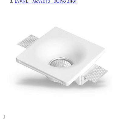
EVANE - Χωνευτό Γύψινο Σποτ
