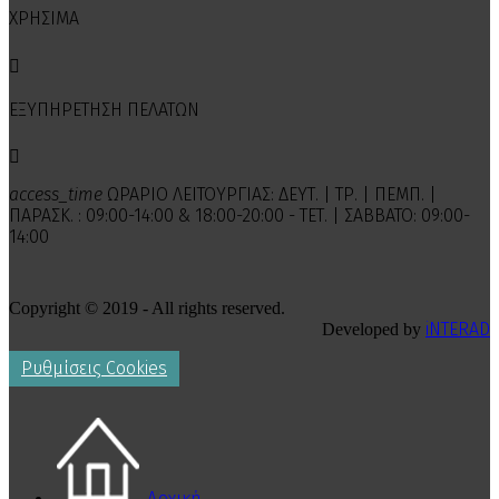
ΧΡΗΣΙΜΑ

ΕΞΥΠΗΡΕΤΗΣΗ ΠΕΛΑΤΩΝ

access_time
ΩΡΑΡΙΟ ΛΕΙΤΟΥΡΓΙΑΣ: ΔΕΥΤ. | ΤΡ. | ΠΕΜΠ. |
ΠΑΡΑΣΚ. : 09:00-14:00 & 18:00-20:00 - ΤΕΤ. | ΣΑΒΒΑΤΟ: 09:00-
14:00
Copyright © 2019 - All rights reserved.
iNTERAD
Developed by
Ρυθμίσεις Cookies
Αρχική