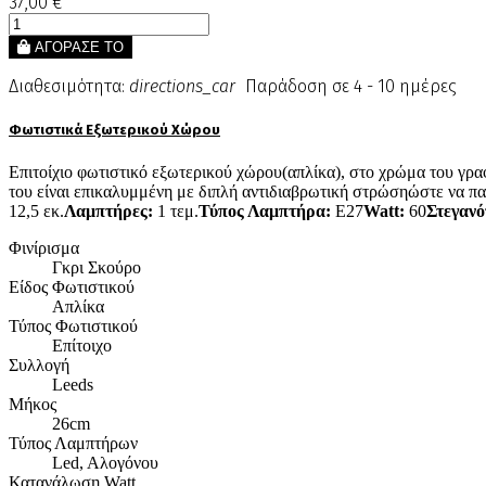
37,00 €
ΑΓΟΡΑΣΕ ΤΟ
Διαθεσιμότητα:
directions_car
Παράδοση σε 4 - 10 ημέρες
Φωτιστικά Εξωτερικού Χώρου
Επιτοίχιο φωτιστικό εξωτερικού χώρου(απλίκα), στο χρώμα του γρα
του είναι επικαλυμμένη με διπλή αντιδιαβρωτική στρώσηώστε να π
12,5 εκ.
Λαμπτήρες:
1 τεμ.
Τύπος Λαμπτήρα:
Ε27
Watt:
60
Στεγανό
Φινίρισμα
Γκρι Σκούρο
Είδος Φωτιστικού
Απλίκα
Τύπος Φωτιστικού
Επίτοιχο
Συλλογή
Leeds
Μήκος
26cm
Τύπος Λαμπτήρων
Led, Aλογόνου
Κατανάλωση Watt