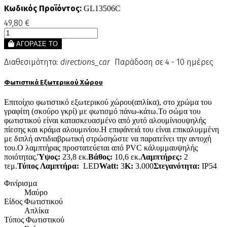
Κωδικός Προϊόντος:
GL13506C
49,80 €
ΑΓΟΡΑΣΕ ΤΟ
Διαθεσιμότητα:
directions_car
Παράδοση σε 4 - 10 ημέρες
Φωτιστικά Εξωτερικού Χώρου
Επιτοίχιο φωτιστικό εξωτερικού χώρου(απλίκα), στο χρώμα του
γραφίτη (σκούρο γκρί) με φωτισμό πάνω-κάτω.Το σώμα του
φωτιστικού είναι κατασκευασμένο από χυτό αλουμίνιουψηλής
πίεσης και κράμα αλουμινίου.Η επιφάνειά του είναι επικαλυμμένη
με διπλή αντιδιαβρωτική στρώσηώστε να παρατείνει την αντοχή
του.Ο λαμπτήρας προστατεύεται από PVC κάλυμμαυψηλής
ποιότητας.
Ύψος:
23,8 εκ.
Βάθος:
10,6 εκ.
Λαμπτήρες:
2
τεμ.
Τύπος Λαμπτήρα:
LED
Watt:
3
Κ:
3.000
Στεγανότητα:
IP54
Φινίρισμα
Μαύρο
Είδος Φωτιστικού
Απλίκα
Τύπος Φωτιστικού